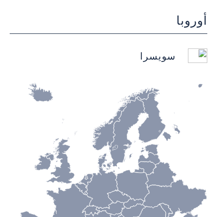
أوروبا
سويسرا