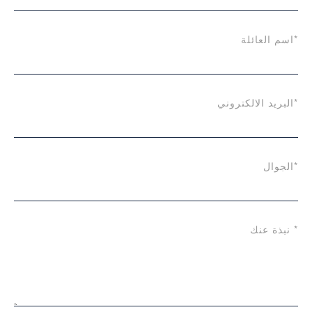
*اسم العائلة
*البريد الالكتروني
*الجوال
* نبذة عنك