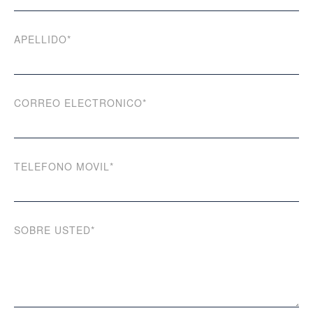
APELLIDO*
CORREO ELECTRONICO*
TELEFONO MOVIL*
SOBRE USTED*