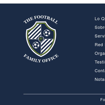
Lo Q
Sobr
Serv
Red 
Orga
Test
Cont
Nota
Fo