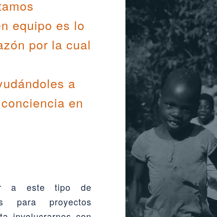
stamos
en equipo es lo
azón por la cual
n
ayudándoles a
 conciencia en
ar a este tipo de
os para proyectos
sta involucrarnos con