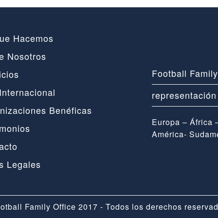
ue Hacemos
e Nosotros
Football Famil
icios
Internacional
representación
nizaciones Benéficas
Europa – África 
imonios
América- Sudamé
acto
s Legales
otball Family Office 2017 - Todos los derechos reserva